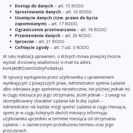
Dostęp do danych
– art. 15 RODO
Sprostowanie danych
– art. 16 RODO.
Usunięcie danych (tzw. prawo do bycia
zapomnianym)
– art. 17 RODO.
Ograniczenie przetwarzania
– art. 18 RODO.
Przeniesienie danych
– art. 20 RODO.
Sprzeciw
– art. 21 RODO
Cofnięcie zgody
– art. 7 ust. 3 RODO.
W celu realizacji uprawnień, o których mowa powyżej można
wysłać stosowną wiadomość e-mail na adres:
kontakt@DzienDobryPodatki.pl.
W sytuacji wystąpienia przez użytkownika z uprawnieniem
wynikającym z powyższych praw, Administrator spełnia żądanie
albo odmawia jego spełnienia niezwłocznie, nie później jednak niż
w ciągu miesiąca po jego otrzymaniu. Jeżeli jednak – z uwagi na
skomplikowany charakter żądania lub liczbę żądań –
Administrator nie będzie mógł spełnić żądania w ciągu miesiąca,
spełni je w ciągu kolejnych dwóch miesięcy informując
użytkownika uprzednio w terminie miesiąca od otrzymania
żądania – o zamierzonym przedłużeniu terminu oraz jego
przyczynach.